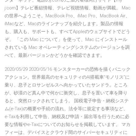
ンターネット、電話のj:comのご加入者様向けサイト【my
j:com】テレビ番組情報、テレビ視聴情報、動画が満載。 Mac
の世界へようこそ。MacBook Pro、iMac Pro、MacBook Air、
iMacなど、Macのラインナップを紹介します。製品の情報
も、購入も、サポートも、すべてAppleのウェブサイトでどう
ぞ。 「この Mac について」を使って、Mac にインストール
されている Mac オペレーティングシステムのバージョンを調
べて、最新バージョンかどうかを確認できます。
2020/05/29 2020/05/16 モンスターカーの恐怖を描くパニック
アクション。世界最高のセキュリティのAI搭載車“モノリス”に
乗り、息子とロサンゼルスへ向かっていたサンドラ。ところ
が、砂漠のど真ん中で何かに衝突し、息子を置いて車を降り
ると、突然ロックされてしまう。 国税電子申告・納税システ
ム(e-Tax)の概要や手続の流れ、法令等に規定する事項など、
e-Taxを利用して申告、納税及び申請・届出等を行うために必
要な情報やe-Taxについてのお知らせを掲載しています。 マカ
フィーは、デバイスとクラウド間のサイバーセキュリティに