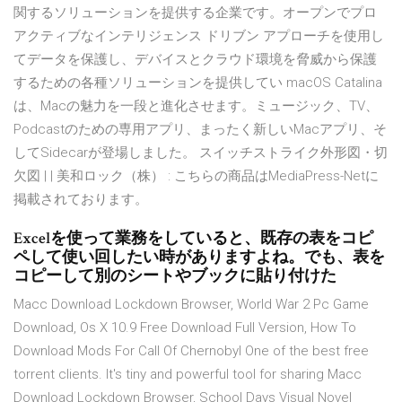
関するソリューションを提供する企業です。オープンでプロ
アクティブなインテリジェンス ドリブン アプローチを使用し
てデータを保護し、デバイスとクラウド環境を脅威から保護
するための各種ソリューションを提供してい macOS Catalina
は、Macの魅力を一段と進化させます。ミュージック、TV、
Podcastのための専用アプリ、まったく新しいMacアプリ、そ
してSidecarが登場しました。 スイッチストライク外形図・切
欠図 | | 美和ロック（株） : こちらの商品はMediaPress-Netに
掲載されております。
Excelを使って業務をしていると、既存の表をコピ
ペして使い回したい時がありますよね。でも、表を
コピーして別のシートやブックに貼り付けた
Macc Download Lockdown Browser, World War 2 Pc Game
Download, Os X 10.9 Free Download Full Version, How To
Download Mods For Call Of Chernobyl One of the best free
torrent clients. It's tiny and powerful tool for sharing Macc
Download Lockdown Browser, School Days Visual Novel