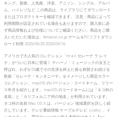
キング、新曲、人気曲、洋楽、アニソン、シングル、アルバ
ム、ハイレゾなど この商品は、ライブラリにてダウンロード
またはプロダクトキーを確認できます。 注意：商品によって
利用期限が設定されている場合もありますので、購入前に必
ず商品情報および仕様についてご確認ください。商品をご購
入いただいた場合は、Amazon.co.jp ゲーム＆PCソフトダウン
ロード利用 2020/05/29 2020/05/16
アメリカで大人気のコレクション「m·a·c セレーナ ラ レイ
ナ」がついに日本に登場！ テハーノ・ミュージックの女王と
呼ばれ、わずか23歳でその生涯を終えた後も称賛され続ける
歌姫「セレーナ・キンタニーヤ」をイメージした限定カラー
コレクション。 macOS のバージョン・コードネーム、リリー
ス年月を紹介します。 macOS のコードネームには「ネコ科の
名前」と「カリフォルニア州の地名」が利用されています。
ネコ科の名前 Mac OS X は、バージョン 地域選択を詳しく紹
介しています。テレビ番組情報 ケーブルテレビ（catv）、イ