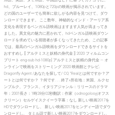
ル語、英語、タミル語、中国語など）に基づくカテゴリに、
hd、ブルーレイ、1080pと720pの映画が掲示されています。
どの国のユーザーでも簡単に欲しがる内容を見つけて、ダウ
ンロードできます。 ここ数年、神秘的なインド・アーリア系
文化を表現するベンガル語映画はますます人気が高まってき
ました。異文化の魅力に惹かれて、hdベンガル語映画ダウン
ロードを求めている視聴者が多くなってきたため、この記事
では、最高のベンガル語映画をダウンロードできるサイトを
おすすめし [[ アルテミスと妖精の身代金 ]] 2020 フィルムコン
プリート eng-sub hd-1080p] アルテミスと妖精の身代金 — オ
ンラインで映画をストリーミング 2020 映画館とテレビ;
Dragonfly Agent /あなたを探して/ CQ "Realとは何ですか？ア
ートとは何ですか？ ？何です. . . 終了»所在地：米国、ルクセ
ンブルク、フランス、イタリアジャンル：リリースのドラマ
年：2001長さ：1時28分02秒翻訳：作家（odnogolosyjオフス
クリーン）セルゲイスクイーラ字幕：なし 新しい映画2017を
HDでダウンロードし、 新しい映画2017をヒンディー語でダウ
ンロードし、 タミル語で新しい映画2017をダウンロードし、