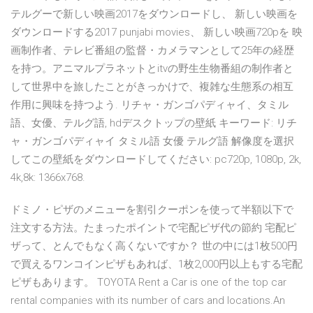
テルグーで新しい映画2017をダウンロードし、 新しい映画を
ダウンロードする2017 punjabi movies、 新しい映画720pを 映
画制作者、テレビ番組の監督・カメラマンとして25年の経歴
を持つ。アニマルプラネットとitvの野生生物番組の制作者と
して世界中を旅したことがきっかけで、複雑な生態系の相互
作用に興味を持つよう. リチャ・ガンゴパディャイ、タミル
語、女優、テルグ語, hdデスクトップの壁紙 キーワード: リチ
ャ・ガンゴパディャイ タミル語 女優 テルグ語 解像度を選択
してこの壁紙をダウンロードしてください: pc720p, 1080p, 2k,
4k,8k: 1366x768.
ドミノ・ピザのメニューを割引クーポンを使って半額以下で
注文する方法。たまったポイントで宅配ピザ代の節約 宅配ピ
ザって、とんでもなく高くないですか？ 世の中には1枚500円
で買えるワンコインピザもあれば、1枚2,000円以上もする宅配
ピザもあります。 TOYOTA Rent a Car is one of the top car
rental companies with its number of cars and locations.An