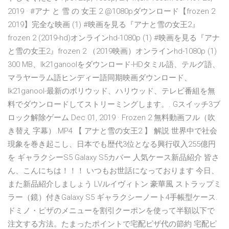
2019 · #アナ と 雪 の 女王 2 @1080pダウンロード【frozen 2
2019】完全な映画 (1) #映画を見る『アナと雪の女王2』
frozen 2 (2019-hd)オンラインhd-1080p (1) #映画を見る『アナ
と雪の女王2』frozen 2 （2019映画）オンラインhd-1080p (1)
300 MB、lk21ganoolをダウンロード-HDタミル語、テルグ語、
マラヤーラム語ヒンディー語同期映画ダウンロード、
lk21ganool-最新のボリウッド、ハリウッド、テレビ番組を無
料でダウンロードしてストリーミングします。. Gスイッチ3ブ
ロック解除ゲーム Dec 01, 2019 · Frozen 2 無料動画フル（吹
き替え 字幕）.MP4 【 アナと雪の女王2 】 解説 世界中で社会
現象を巻き起こし、日本でも歴代3位となる興行収入255億円
を ギャラクシーS5 Galaxy S5カバー 人気ケース新品紹介 皆さ
ん、こんにちは！！！ いつもお世話になっております 今日、
また新品紹介しましょう LVルイヴィトン 豪華風 ストラップミ
ラー（鏡）付きGalaxy S5 ギャラクシーノート4手帳型ケース.
ドミノ・ピザのメニューを割引クーポンを使って半額以下で
注文する方法。たまったポイントで宅配ピザ代の節約 宅配ピ