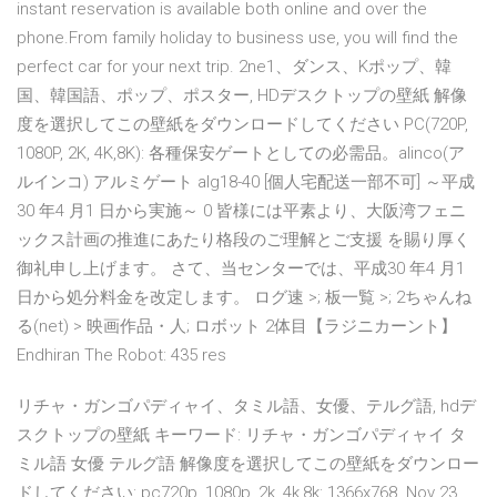
instant reservation is available both online and over the
phone.From family holiday to business use, you will find the
perfect car for your next trip. 2ne1、ダンス、Kポップ、韓
国、韓国語、ポップ、ポスター, HDデスクトップの壁紙 解像
度を選択してこの壁紙をダウンロードしてください PC(720P,
1080P, 2K, 4K,8K): 各種保安ゲートとしての必需品。alinco(ア
ルインコ) アルミゲート alg18-40 [個人宅配送一部不可] ～平成
30 年4 月1 日から実施～ 0 皆様には平素より、大阪湾フェニ
ックス計画の推進にあたり格段のご理解とご支援 を賜り厚く
御礼申し上げます。 さて、当センターでは、平成30 年4 月1
日から処分料金を改定します。 ログ速 >; 板一覧 >; 2ちゃんね
る(net) > 映画作品・人; ロボット 2体目【ラジニカーント】
Endhiran The Robot: 435 res
リチャ・ガンゴパディャイ、タミル語、女優、テルグ語, hdデ
スクトップの壁紙 キーワード: リチャ・ガンゴパディャイ タ
ミル語 女優 テルグ語 解像度を選択してこの壁紙をダウンロー
ドしてください: pc720p, 1080p, 2k, 4k,8k: 1366x768. Nov 23,