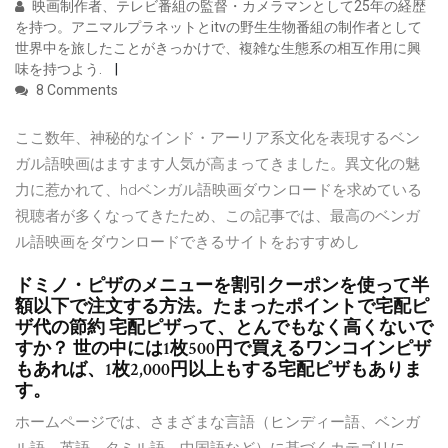
映画制作者、テレビ番組の監督・カメラマンとして25年の経歴
を持つ。アニマルプラネットとitvの野生生物番組の制作者として
世界中を旅したことがきっかけで、複雑な生態系の相互作用に興
味を持つよう.
8 Comments
ここ数年、神秘的なインド・アーリア系文化を表現するベン
ガル語映画はますます人気が高まってきました。異文化の魅
力に惹かれて、hdベンガル語映画ダウンロードを求めている
視聴者が多くなってきたため、この記事では、最高のベンガ
ル語映画をダウンロードできるサイトをおすすめし
ドミノ・ピザのメニューを割引クーポンを使って半
額以下で注文する方法。たまったポイントで宅配ピ
ザ代の節約 宅配ピザって、とんでもなく高くないで
すか？ 世の中には1枚500円で買えるワンコインピザ
もあれば、1枚2,000円以上もする宅配ピザもありま
す。
ホームページでは、さまざまな言語（ヒンディー語、ベンガ