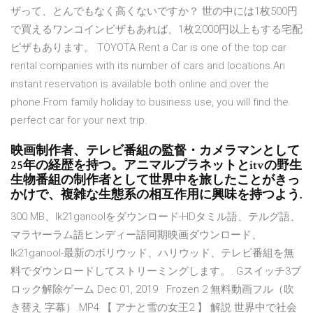
ザって、とんでもなく高くないですか？ 世の中には1枚500円
で買えるワンコインピザもあれば、1枚2,000円以上もする宅配
ピザもあります。 TOYOTA Rent a Car is one of the top car
rental companies with its number of cars and locations.An
instant reservation is available both online and over the
phone.From family holiday to business use, you will find the
perfect car for your next trip.
映画制作者、テレビ番組の監督・カメラマンとして
25年の経歴を持つ。アニマルプラネットとitvの野生
生物番組の制作者として世界中を旅したことがきっ
かけで、複雑な生態系の相互作用に興味を持つよう.
300 MB、lk21ganoolをダウンロード-HDタミル語、テルグ語、
マラヤーラム語ヒンディー語同期映画ダウンロード、
lk21ganool-最新のボリウッド、ハリウッド、テレビ番組を無
料でダウンロードしてストリーミングします。. Gスイッチ3ブ
ロック解除ゲーム Dec 01, 2019 · Frozen 2 無料動画フル（吹
き替え 字幕）.MP4 【 アナと雪の女王2 】 解説 世界中で社会