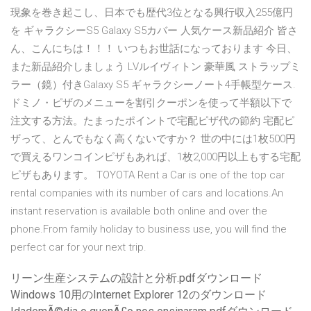
現象を巻き起こし、日本でも歴代3位となる興行収入255億円
を ギャラクシーS5 Galaxy S5カバー 人気ケース新品紹介 皆さ
ん、こんにちは！！！ いつもお世話になっております 今日、
また新品紹介しましょう LVルイヴィトン 豪華風 ストラップミ
ラー（鏡）付きGalaxy S5 ギャラクシーノート4手帳型ケース.
ドミノ・ピザのメニューを割引クーポンを使って半額以下で
注文する方法。たまったポイントで宅配ピザ代の節約 宅配ピ
ザって、とんでもなく高くないですか？ 世の中には1枚500円
で買えるワンコインピザもあれば、1枚2,000円以上もする宅配
ピザもあります。 TOYOTA Rent a Car is one of the top car
rental companies with its number of cars and locations.An
instant reservation is available both online and over the
phone.From family holiday to business use, you will find the
perfect car for your next trip.
リーン生産システムの設計と分析.pdfダウンロード
Windows 10用のInternet Explorer 12のダウンロード