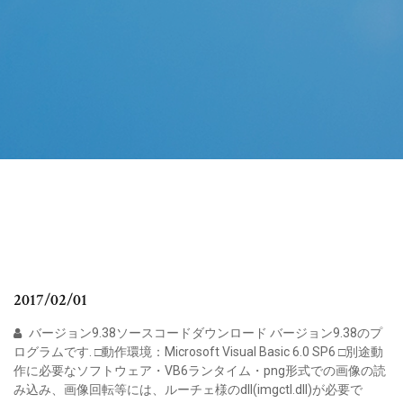
2017/02/01
バージョン9.38ソースコードダウンロード バージョン9.38のプ
ログラムです. □動作環境：Microsoft Visual Basic 6.0 SP6 □別途動
作に必要なソフトウェア・VB6ランタイム・png形式での画像の読
み込み、画像回転等には、ルーチェ様のdll(imgctl.dll)が必要で