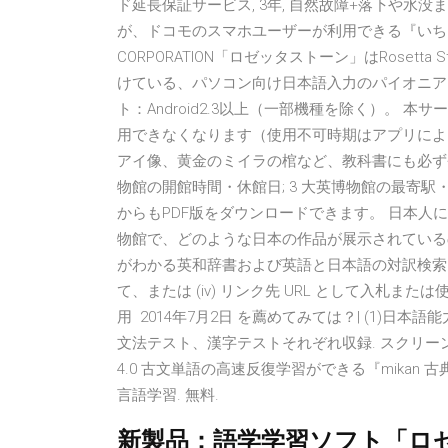
ド延長保証サービス, 3年, 自然故障+落下や水没
が、ドコモのスマホユーザーが利用できる『いちおし
CORPORATION「ロゼッタストーン」はRosetta
けている、パソコン向け日本語入力のパイオニアをス
ト：Android2.3以上（一部機種を除く）。
用できなくなります（使用不可時期はアプリによって
アイ像、黄金のミイラの棺など、教科書にも必ず
物館の開館時間・休館日; 3 大英博物館の最寄駅
からもPDF版をダウンロードできます。 日本
物館で、どのような日本の作品が展示されているのかは興味
がわかる英和辞書および英語と日本語の対訳検索エンジン
て、または (iv) リンク先 URL として入札
用 2014年7月2日 を薦めてみては？| (1)日本
文法テスト、漢字テストそれぞれ収録. スクリーンシ
4.0 古文単語の高速反復学習ができる『mikan 古典』
言語学習. 無料.
新製品：語学学習ソフト「ロ