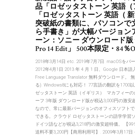
品「ロゼッタストーン 英語（アメリ
「ロゼッタストーン 英語（ 
突破紙の書類に、パソコンで
ら手書き」が大幅バージョンア
ーン：ソニー ダウンロード版 全
Pro 14 Edit」 500本限定・84
2018年3月14日 etc. 2019年7月7日. 
2012年4月1日 2013 年 4 月 1 日、Google 日本
Free Language Translator 無料ダウンロード。 無料（G
る). Windows8にも対応！ 77言語の翻訳を1
ゼッタストーン 英語（イギリス） マカフィー
ーフ 3年版 ダウンロード版が税込3,000円の
なので、常に最新バージョンのオフィスソフトで
できる。クラウド ロゼッタストーンの語学学習ソ
ドイツ語などが税込3,218円の激安超特価。 【99％
送料不要3,200円【商用利用可】. 2009年3