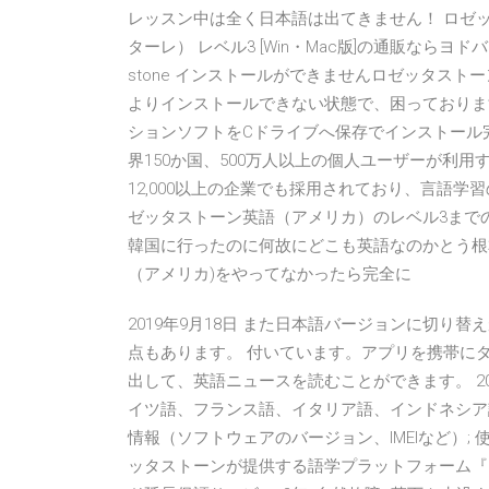
レッスン中は全く日本語は出てきません！ ロゼッタストー
ターレ） レベル3 [Win・Mac版]の通販ならヨド
stone インストールができませんロゼッタスト
よりインストールできない状態で、困っておりま
ションソフトをCドライブへ保存でインストール
界150か国、500万人以上の個人ユーザーが利
12,000以上の企業でも採用されており、言語
ゼッタストーン英語（アメリカ）のレベル3まで
韓国に行ったのに何故にどこも英語なのかとう根
（アメリカ)をやってなかったら完全に
2019年9月18日 また日本語バージョンに切
点もあります。 付いています。アプリを携帯に
出して、英語ニュースを読むことができます。 20
イツ語、フランス語、イタリア語、インドネシア
情報（ソフトウェアのバージョン、IMEIなど）; 
ッタストーンが提供する語学プラットフォーム『