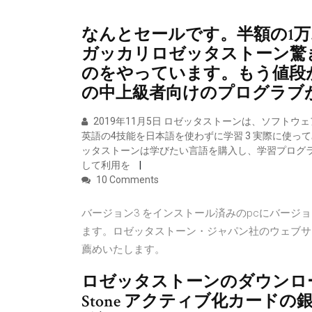
なんとセールです。半額の1万3
ガッカリロゼッタストーン驚きの4
のをやっています。もう値段
の中上級者向けのプログラブ
2019年11月5日 ロゼッタストーンは、ソフト
英語の4技能を日本語を使わずに学習 3 実際に使ってみての感
ッタストーンは学びたい言語を購入し、学習プログラ
して利用を
10 Comments
バージョン3 をインストール済みのpcにバージ
ます。ロゼッタストーン・ジャパン社のウェブサ
薦めいたします。
ロゼッタストーンのダウンロード手順 Ba
Stone アクティブ化カー