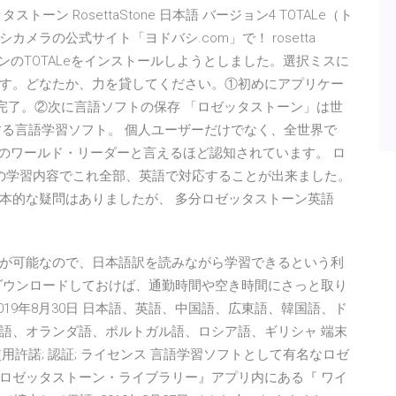
ン RosettaStone 日本語 バージョン4 TOTALe（ト
バシカメラの公式サイト「ヨドバシ.com」で！ rosetta
ーンのTOTALeをインストールしようとしました。選択ミスに
す。どなたか、力を貸してください。①初めにアプリケー
完了。②次に言語ソフトの保存 「ロゼッタストーン」は世
用する言語学習ソフト。 個人ユーザーだけでなく、全世界で
学習のワールド・リーダーと言えるほど認知されています。 ロ
の学習内容でこれ全部、英語で対応することが出来ました。
本的な疑問はありましたが、 多分ロゼッタストーン英語
り替えが可能なので、日本語訳を読みながら学習できるという利
ダウンロードしておけば、通勤時間や空き時間にさっと取り
19年8月30日 日本語、英語、中国語、広東語、韓国語、ド
語、オランダ語、ポルトガル語、ロシア語、ギリシャ 端末
使用許諾; 認証; ライセンス 言語学習ソフトとして有名なロゼ
ロゼッタストーン・ライブラリー』アプリ内にある『 ワイ