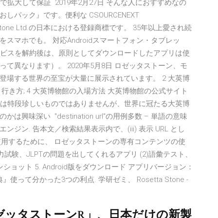
まで拡大して保証 2019年2月27日 そんな人におすすめなの
パック』です。便利な CSOURCENEXT
 Stone Ltd.の日本における登録商標です。 35年以上愛され続
マホでも。 対応Androidスマートフォン・タブレッ
 本サービスを解約後は、原則としてダウンロードしたアプリは使
異なります）。 2020年5月8日 ロゼッタストーン、モ
登場する世界の至宝が大量に展示されています。 2 大英博
・行き方; 4 大英博物館の入場方法 大英博物館の公式サイト
人には特段珍しいものではありませんが、世界に冠たる大英博
深い "destination url"の用例多数 – 単語の意味
. 告本文／検索結果表示内で、(iii) 表示 URL とし
または使用するために、 ロゼッタストーンの専有コンテンツの使
語能力試験、JLPTの問題を出してくれるアプリ (2)語彙テスト、
ョット 5. Android版をダウンロード アプリバージョン：
使って分かった3つの利点. 学研ゼミ、 Rosetta Stone -
ゼッタストーンR」、日本だけの新製