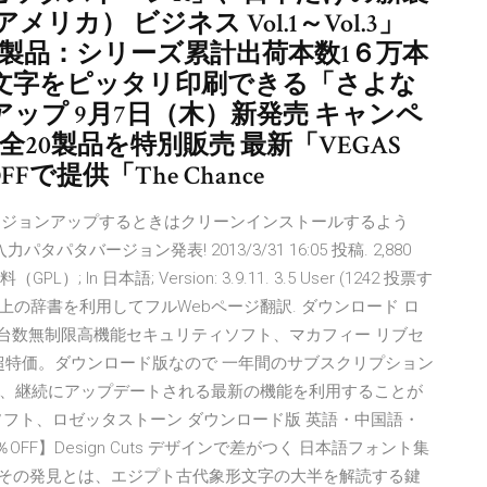
カ） ビジネス Vol.1～Vol.3」
新製品：シリーズ累計出荷本数1６万本
文字をピッタリ印刷できる「さよな
ップ 9月7日（木）新発売 キャンペ
20製品を特別販売 最新「VEGAS
％OFFで提供「The Chance
macOSをバージョンアップするときはクリーンインストールするよう
語入力パタパタバージョン発表! 2013/3/31 16:05 投稿. 2,880
PL）; In 日本語; Version: 3.9.11. 3.5 User (1242 投票す
700以上の辞書を利用してフルWebページ翻訳. ダウンロード ロ
の台数無制限高機能セキュリティソフト、マカフィー リブセ
激安超特価。ダウンロード版なので 一年間のサブスクリプション
、継続にアップデートされる最新の機能を利用することが
フト、ロゼッタストーン ダウンロード版 英語・中国語・
OFF】Design Cuts デザインで差がつく 日本語フォント集
月17日 その発見とは、エジプト古代象形文字の大半を解読する鍵