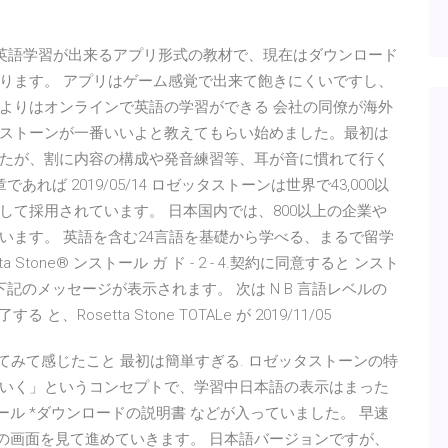
スマホで英語学習が出来るアプリ形式の教材で、現在はダウンロード
ります。 アプリはゲーム感覚で出来て飽きにくいですし、
よりはオンラインで英語の学習ができる 会社の同僚が海外
ストーンが一番いいよと教えてもらい始めました。最初は
たが、割に内容の構成や発音練習等、耳が音に慣れて行く
ば 2019/05/14 ロゼッタストーンは世界で43,000以
て採用されています。 日本国内では、800以上の企業や
います。 英語を含む24言語を基礎から学べる、まるで留学
tone® ンストール ガ ド - 2 - 4.契約に同意すると ンスト
記のメッセージが表示されます。 次は N B 言語レベルの
Rosetta Stone TOTALe が 2019/11/05
てみて感じたこと 最初は簡単すぎる. ロゼッタストーンの特
いく」というコンセプトで、学習中日本語の表示はまった
ール *ダウンロードの説明書 などが入っていました。 早速
上の画面を見て進めていきます。 日本語バージョンですが、