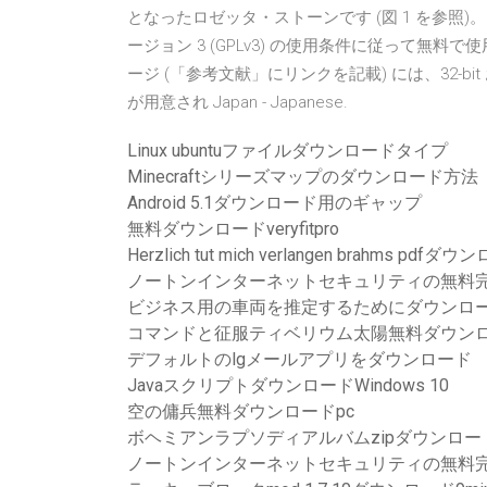
となったロゼッタ・ストーンです (図 1 を参照)。 Squir
ージョン 3 (GPLv3) の使用条件に従って無料で使用
ージ (「参考文献」にリンクを記載) には、32-bit
が用意され Japan - Japanese.
Linux ubuntuファイルダウンロードタイプ
Minecraftシリーズマップのダウンロード方法
Android 5.1ダウンロード用のギャップ
無料ダウンロードveryfitpro
Herzlich tut mich verlangen brahms pdfダ
ノートンインターネットセキュリティの無料
ビジネス用の車両を推定するためにダウンロ
コマンドと征服ティベリウム太陽無料ダウン
デフォルトのlgメールアプリをダウンロード
JavaスクリプトダウンロードWindows 10
空の傭兵無料ダウンロードpc
ボヘミアンラプソディアルバムzipダウンロー
ノートンインターネットセキュリティの無料