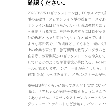
確認ください。
2020/06/25 ロゼッタストーンは、PCや
版の基礎コースとオンライン版の総合コースがあ
オンライン版はどちらかというと英語教材と言う
へ異動される方に、英語を勉強するにはロゼッタ
他の教材とあまり変わらないかなと思っていまし
ような雰囲気で、1週間ほどしてくると、短い文章であれ
上の企業や官公庁、教育機関で教育プログラムとし
官公庁、教育機関がロゼッタストーンを導入して
しているかのような学習環境が手に入る。 Rosetta S
ールが始まります。 ンストールが完了したら、 下
追加（P.5） Oへ進みます。 メモ: ンストールが完了する と、
※毎日3時間くらい頑張って進んだ！ 実際にやっ
徴は、「赤ちゃんが言語を習得するように学んで
くありません。 *ロゼッタストーンのマークのシ
ダウンロード* テキストなどは無く、パソコン