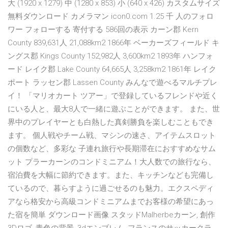
大 (1920 x 1279) 中 (1280 x 853) 小 (640 x 426) カスタムサイズ
無料ダウンロード カメラマン icon0.com 1.25 千 人のフォロ
ワー フォローする 寄付する 586回の表示 カーン郡 Kern
County 839,631人 21,088km2 1866年 ベーカーズフィールド キ
ングス郡 Kings County 152,982人 3,600km2 1893年 ハンフォ
ード レイク郡 Lake County 64,665人 3,258km2 1861年 レイク
ポート ラッセン郡 Lassen County みんなで遊べるマルチプレ
イ！ 「マリオカート ツアー」で登録しているフレンドや近く
にいる人と、最大8人で一緒に遊ぶことができます。 また、世
界中のプレイヤーとも白熱した真剣勝負を楽しむこともでき
ます。 個人戦やチーム戦、マシンの速さ、アイテムスロット
の個数など、多彩な 子連れ旅行や長期滞在におすすめなサム
ット プラーカーンのコンドミニアム！大人数での旅行なら、
宿泊費を大幅に節約できます。また、キッチンなども完備し
ているので、暮らすように過ごせるのも魅力。エクスペディ
アなら格安から高級コンドミニアムまでお客様の希望にあっ
た宿を簡単 ダウンロード画像 スタッドMalherbeカーン, 創作