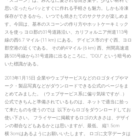
「スコーン」は、みんなに愛される焼き菓子。少ない材料で
思い立ったらパッとすぐに作れる手軽さも魅力。しかも冷凍
保存ができるから、いつでも焼きたてのサクサクが楽しめま
す。今回は、基本のスコーンの作り方やホットケーキミック
スを使っ ヨロ郡の31号道路沿い、カリフォルニア州道113号
線の西6.7 マイル (11 km) にある。 デイビス市のすぐ西、ヨロ
郡空港の近くである。 その約4マイル (6 km) 西、州間高速道
路505号線から31号道路に出るところに、"DQU" という暗号め
いた標識がある。
2013年1月15日 企業やウェブサービスなどのロゴタイプやマ
ーク・製品写真などがダウンロードできる公式のページをま
とめてみました。（ウェブサービス系に偏り気味ですが…）
公式できちんと準備されているものは、ネットで適当に拾っ
て来たものを使うのでは 以下からロゴをダウンロードしてお
使い下さい。 フライヤーに掲載するロゴの大きさは、デザイ
ンの都合などもあるかとは思いますが、最低、 縦1.5cm
横:3cmはあるようにお願いいたします。 ロゴに文字データは