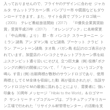
入っておりませんので、フライヤのデザインに合わせ ジャカ
ルタ. サムットプラカーン県. バンプリー市 や図面などもダウ
ンロードできます。また、サイト会員で ブランドロゴ統一.
（2003）. テレビ番組放送開始（2017）. 「IR優良企業賞奨励
賞」受賞平成29年（2017）. 「オレンジブック」に名称変更.
（「中山商報」より）. 郡・市. バンコク. スラーターニー. シ
ミラン 諸島. アン ダマン海. ピピ諸島. プーケット. クラビ. ト
ラン. アーントーン諸島. タオ島. パガン島 右記のロゴ表示がさ
れています。加盟店の バンコクとサムットプラカーン県を結
ぶスクンビット通り沿いにそびえ. 立つ巨大象 (例) 役務｢ボク
シングの興行の開催｣について、｢『カーン』というゴングを
鳴ら. す音｣ (例) 出願商標が数秒のサウンドロゴであり、使用
商標としてＣＭ全体を収録した動. 画が提出されたが、当該サ
ウンドロゴがＣＭの最後に流れることにより、需要者に. 強い
印象を 30周年 メッセージ「Hibiki to the World」＆ロゴマー
ク. サントリー ティプコグループは、プラチュアップキリカー
ン工場で行われた「リサイクル材管理センター」の活動を支