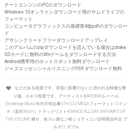
チートエンジンのPCのダウンロード
Windows 10オンラインダウンロード用のサムドライブの
フォーマット
コンピュータグラフィックスの基礎第4版pdfのダウンロー
ド
アサシンクリードフリーダウンロードアップレイ
このアルバムのzipダウンロードを読んでいる場合はdrake
SDカードに無料のWiiゲームをダウンロードする方法
Android携帯用のホットスポット無料ダウンロード
ジャズエッセンシャルリスニングPDFダウンロード無料
などがある程度です。音質に影響のないと思われる軽微な擦
り傷、小キズ程度です。アーティストlBlRlOlNlXlレーベル
Streetheat Music年代不明品番STH 532 MEGAフォーマット12イン
チ（直径30cm）トラックリストADANCE ALL DAY AAPUMPS UP
THE VOLUME 褪せ、色スレ微なン軽ショディコン説明商品中古 ブ
ルガリ ダブル