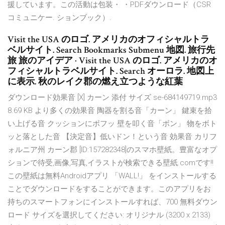
援しています。この活動は包装・ ・PDFダウンロード（CSR
コミュニケー. ションブック）.
Visit the USA のロゴ. アメリカのオフィシャルトラ
ベルサイト. Search Bookmarks Submenu 地図. 旅行先
旅 旅のアイデア · Visit the USA のロゴ. アメリカのオ
フィシャルトラベルサイト. Search オーロラ. 地図上
に表示. 秋のレイク郡の燃え立つような紅葉
ダウンロード効果音 [X] カーン 添付 サイズ se-684149719.mp3
8.69 KB より多くの効果音 陶器を割る音「カーン」 鍵束を拾
い上げる音 クッションにボフッ 壁を叩く音「ボン」 物をボト
ッと落とした音 【決定音】低いドン！という音 効果音 カリフ
ォルニア州 カーン郡 [ID:157282348]のスマホ壁紙。豊富なオプ
ションで待受,画像,写真,イラストが検索できる壁紙.comです!!
この壁紙は無料Androidアプリ 「WALL!」 をインストールする
ことでダウンロードをすることができます。このアプリをお
持ちのスマートフォンにインストールすれば、700 無料ダウン
ロード サイズを選択してください: オリジナル (3200 x 2133)