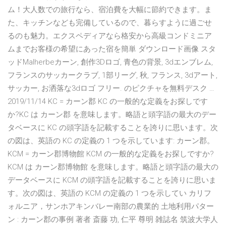
ム！大人数での旅行なら、宿泊費を大幅に節約できます。ま
た、キッチンなども完備しているので、暮らすように過ごせ
るのも魅力。エクスペディアなら格安から高級コンドミニア
ムまでお客様の希望にあった宿を簡単 ダウンロード画像 スタ
ッドMalherbeカーン, 創作3Dロゴ, 青色の背景, 3dエンブレム,
フランスのサッカークラブ, 1部リーグ, 秋, フランス, 3dアート,
サッカー, お洒落な3dロゴ フリー. のピクチャを無料デスク …
2019/11/14 KC = カーン郡 KC の一般的な定義をお探しです
か?KC は カーン郡 を意味します。略語と頭字語の最大のデー
タベースに KC の頭字語を記載することを誇りに思います。次
の図は、英語の KC の定義の 1 つを示しています: カーン郡。
KCM = カーン郡博物館 KCM の一般的な定義をお探しですか?
KCM は カーン郡博物館 を意味します。略語と頭字語の最大の
データベースに KCM の頭字語を記載することを誇りに思いま
す。次の図は、英語の KCM の定義の 1 つを示してい カリフ
ォルニア，サンホアキンバレー南部の農業的 土地利用パター
ン : カーン郡の事例 著者 斎藤 功, 仁平 尊明 雑誌名 筑波大学人