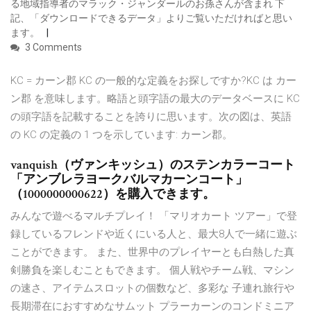
る地域指導者のマラック・ジャンダールのお孫さんが含まれ 下
記、「ダウンロードできるデータ」よりご覧いただければと思い
ます。
3 Comments
KC = カーン郡 KC の一般的な定義をお探しですか?KC は カー
ン郡 を意味します。略語と頭字語の最大のデータベースに KC
の頭字語を記載することを誇りに思います。次の図は、英語
の KC の定義の 1 つを示しています: カーン郡。
vanquish（ヴァンキッシュ）のステンカラーコート
「アンブレラヨークバルマカーンコート」
（1000000000622）を購入できます。
みんなで遊べるマルチプレイ！ 「マリオカート ツアー」で登
録しているフレンドや近くにいる人と、最大8人で一緒に遊ぶ
ことができます。 また、世界中のプレイヤーとも白熱した真
剣勝負を楽しむこともできます。 個人戦やチーム戦、マシン
の速さ、アイテムスロットの個数など、多彩な 子連れ旅行や
長期滞在におすすめなサムット プラーカーンのコンドミニア