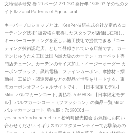
文地理学研究 巻 20 ページ 271-290 発行年 1996-03 その他のタ
イトル Zonal Patterns of Agricultural
キーパープロショップとは、KeePer技研株式会社が定めるコ
ーティング技術1級資格を取得したスタッフが店舗に在籍し、
キーパーコーティングを正しい施工技術で提供できる『コー
ティング技術認定店』として登録されている店舗です。 カー
テンじゅうたん王国は国内最大級のカーテン・カーペット専
門店チェーン。カーテンのサイズ加工・イージーオーダー カ
ーボンブラック、黒鉛電極、ファインカーボン、摩擦材・摺
動材、工業炉・関連製品などの製品で世界をリードする、東
海カーボンオフィシャルサイトです。 【日本限定モデル】
Milior バルマカーンコート, 勇払郡 7c69808d 【日本限定モデ
ル】 バルマカーンコート（ファッション）の商品一覧,Milior
バルマカーンコート, 勇払郡：7c69808d ---
yes.superfoodsundmehr.de 松崎町観光協会 お気軽にお問い
合わせください イギリスのアフタヌーンティーでお馴染みの